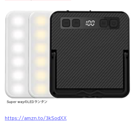
Super wayのLEDランタン
https://amzn.to/3kSodXX