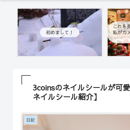
これを
初めまして！
私がカ
3coinsのネイルシールが可
ネイルシール紹介】
日記