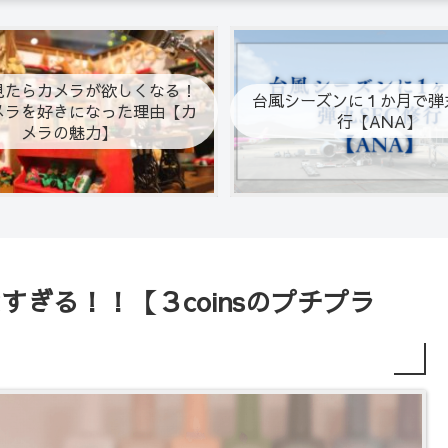
見たらカメラが欲しくなる！
台風シーズンに１か月で弾丸
メラを好きになった理由【カ
行【ANA】
メラの魅力】
愛すぎる！！【３coinsのプチプラ