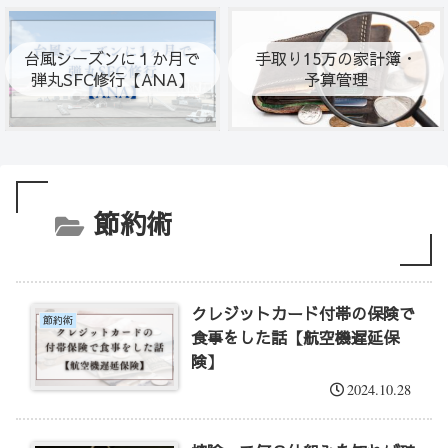
台風シーズンに１か月で
手取り15万の家計簿・
弾丸SFC修行【ANA】
予算管理
節約術
クレジットカード付帯の保険で
節約術
食事をした話【航空機遅延保
険】
2024.10.28